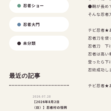
忍者ショー
●鞘が長め
そんな忍者
忍者大門
チビ忍者★
忍者刀を使
未分類
忍者刀 下
忍者は高い
登ったら下
忍術成功し
最近の記事
チビ忍者★
2026.07.28
【2026年8月2日
（日）】忍者村の恒例