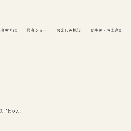
お楽しみ施設
食事処・お土産処
忍者村とは
忍者ショー
お楽しみ施設
食事処・お土産処
サービス
料金
アクセス
採用情報
①「釣り刀」