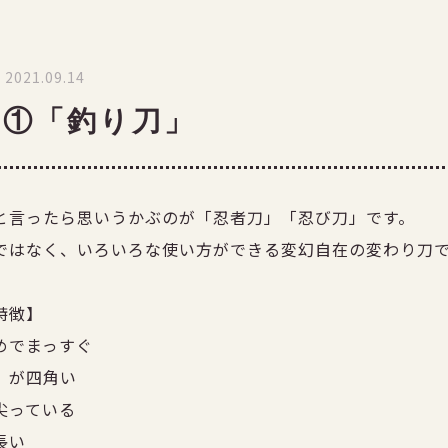
2021.09.14
刀①「釣り刀」
と言ったら思いうかぶのが
「忍者刀」「忍び刀」です。
ではなく、いろいろな使い方ができる
変幻自在の変わり刀
特徴】
めでまっすぐ
）が四角い
尖っている
長い