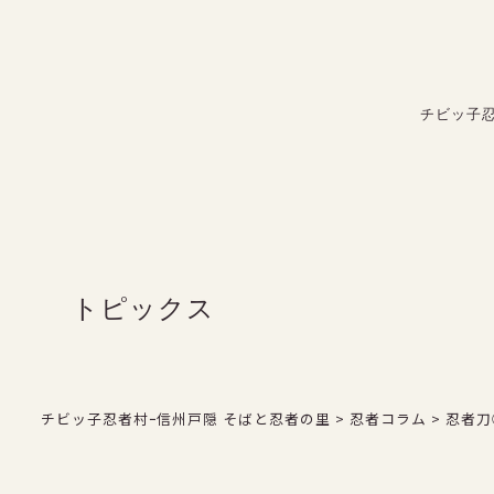
FAX：026-254-3850
よくある質問
チビッ子
お問い合わせ
トピックス
チビッ子忍者村ｰ信州戸隠 そばと忍者の里
>
忍者コラム
>
忍者刀