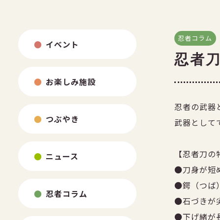
忍者コラム
イベント
忍者
お楽しみ施設
忍者の武器
つぶやき
武器として
【忍者刀の
ニュース
●刀身が短
●鍔（つば
忍者コラム
●石づきが
●下げ緒が