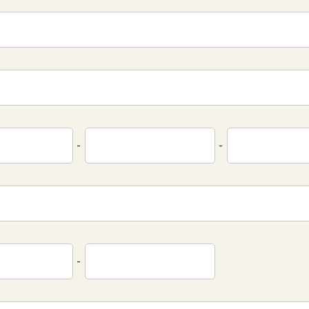
-
-
-