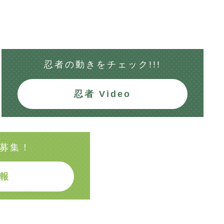
忍者の動きを
チェック!!!
忍者 Video
募集！
報