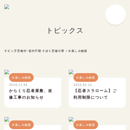
チビッ子忍者村とは
トピックス
戸隠流の豆知識
忍者とは？
戸隠流忍者の由来
チビッ子忍者村ｰ信州戸隠 そばと忍者の里
>
お楽しみ施設
戸隠流忍法の伝承
忍者ショー
お楽しみ施設
お楽しみ施設
2024.11.06
お楽しみ施設
2023.05.23
からくり忍者屋敷、改
【忍者スラローム】ご
修工事のお知らせ
利用制限について
食事処・お土産処
サービス
料金
お楽しみ施設
お楽しみ施設