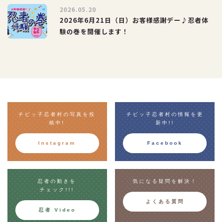
2026.05.20
2026年6月21日（日）お客様感謝デー♪忍者体
験の巻を開催します！
チビッ子忍者村の写真を投
チビッ子忍者村の情報を更
稿中!
新中!!
Instagram
Facebook
忍者の動きを
気になる疑問を解決！
チェック!!!
よくある質問
忍者 Video