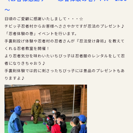
～
日頃のご愛顧に感謝いたしまして・・・☆
チビッ子忍者村からお客様へささやかですが忍法のプレゼント♪
「忍者体験の巻」イベントを行います。
手裏剣投げ体験や忍者村の忍者さんが『忍法受け身術』を教えて
TEL：026-254-3723
くれる忍者教室を開催！
FAX：026-254-3850
より忍者気分を味わいたいちびっ子は忍者服のレンタルをして忍
者になりきちゃおう♪
手裏剣体験では的に刺さったちびっ子には景品のプレゼントもあ
りますよ♪
よくある質問