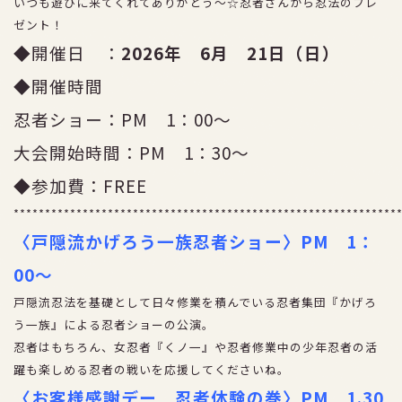
いつも遊びに来てくれてありがとう～☆忍者さんから忍法のプレ
アクセス
ゼント！
◆開催日 ：
2026年 6月 21日（日）
採用情報
◆開催時間
プライバシーポリシー
忍者ショー：PM 1：00～
大会開始時間：PM 1：30～
お得な割引券
◆参加費：FREE
*************************************************************
団体ご優待
〈戸隠流かげろう一族忍者ショー〉PM 1：
00～
戸隠流忍法を基礎として日々修業を積んでいる忍者集団『かげろ
う一族』による忍者ショーの公演。
忍者はもちろん、女忍者『くノ一』や忍者修業中の少年忍者の活
躍も楽しめる忍者の戦いを応援してくださいね。
〈お客様感謝デー 忍者体験の巻〉PM 1.30