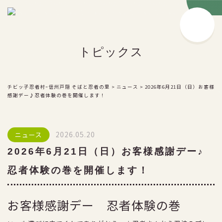
チビッ子忍者村とは
トピックス
戸隠流の豆知識
忍者とは？
戸隠流忍者の由来
チビッ子忍者村ｰ信州戸隠 そばと忍者の里
>
ニュース
>
2026年6月21日（日）お客様
感謝デー♪忍者体験の巻を開催します！
戸隠流忍法の伝承
忍者ショー
2026.05.20
ニュース
お楽しみ施設
2026年6月21日（日）お客様感謝デー♪
食事処・お土産処
忍者体験の巻を開催します！
サービス
お客様感謝デー 忍者体験の巻
料金