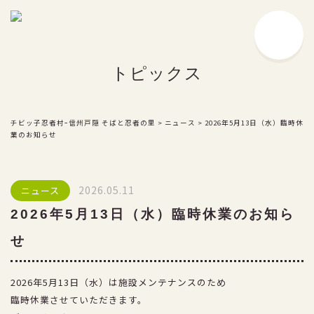
チビッ子忍者村とは
トピックス
戸隠流の豆知識
忍者とは？
戸隠流忍者の由来
チビッ子忍者村ｰ信州戸隠 そばと忍者の里
>
ニュース
>
2026年5月13日（水）臨時休
業のお知らせ
戸隠流忍法の伝承
忍者ショー
2026.05.11
ニュース
お楽しみ施設
2026年5月13日（水）臨時休業のお知ら
食事処・お土産処
せ
サービス
2026年5月13日（水）は施設メンテナンスのため
料金
臨時休業させていただきます。