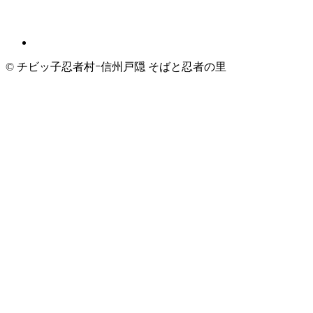
© チビッ子忍者村ｰ信州戸隠 そばと忍者の里