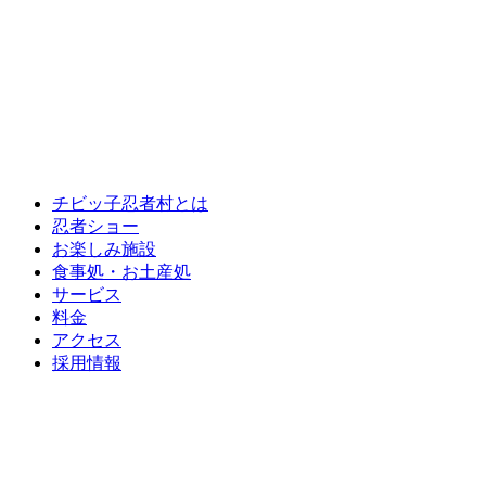
チビッ子忍者村とは
忍者ショー
お楽しみ施設
食事処・お土産処
サービス
料金
アクセス
採用情報