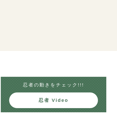
忍者の動きを
チェック!!!
忍者 Video