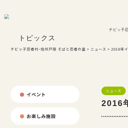
FAX：026-254-3850
よくある質問
チビッ子
トピックス
チビッ子忍者村ｰ信州戸隠 そばと忍者の里
>
ニュース
>
2016
お問い合わせ
ニュース
イベント
201
お楽しみ施設