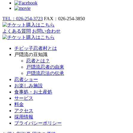
TEL：026-254-3723
FAX：026-254-3850
よくある質問
お問い合わせ
チビッ子忍者村とは
戸隠流の豆知識
忍者とは？
戸隠流忍者の由来
戸隠流忍法の伝承
忍者ショー
お楽しみ施設
食事処・お土産処
サービス
料金
アクセス
採用情報
プライバシーポリシー