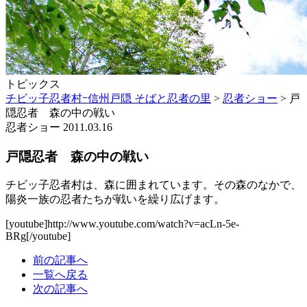
トピックス
チビッ子忍者村ｰ信州戸隠 そばと忍者の里
>
忍者ショー
>
戸
隠忍者 森の中の戦い
忍者ショー
2011.03.16
戸隠忍者 森の中の戦い
チビッ子忍者村は、森に囲まれています。その森のなかで、
陽炎一族の忍者たちが戦いを繰り広げます。
[youtube]http://www.youtube.com/watch?v=acLn-5e-
BRg[/youtube]
前の記事へ
一覧へ戻る
次の記事へ