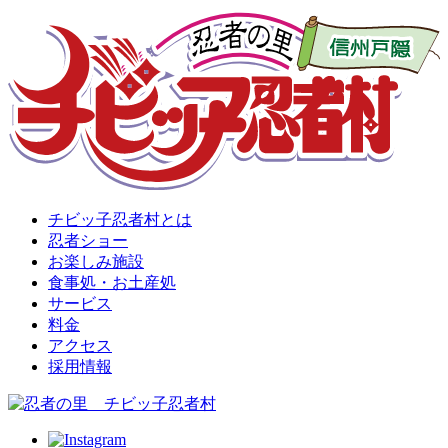
チビッ子忍者村とは
忍者ショー
お楽しみ施設
食事処・お土産処
サービス
料金
アクセス
採用情報