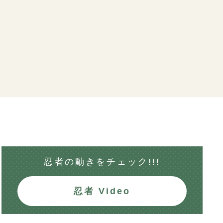
忍者の動きを
チェック!!!
忍者 Video