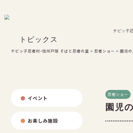
FAX：026-254-3850
よくある質問
チビッ子
トピックス
チビッ子忍者村ｰ信州戸隠 そばと忍者の里
>
忍者ショー
>
園児の
お問い合わせ
忍者ショー
イベント
園児
お楽しみ施設