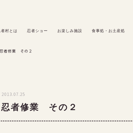
お楽しみ施設
食事処・お土産処
忍者村とは
忍者ショー
お楽しみ施設
食事処・お土産処
サービス
忍者修業 その２
料金
アクセス
採用情報
2013.07.25
の忍者修業 その２