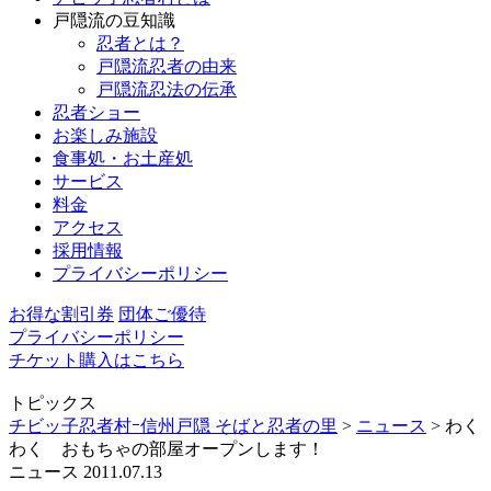
戸隠流の豆知識
忍者とは？
戸隠流忍者の由来
戸隠流忍法の伝承
忍者ショー
お楽しみ施設
食事処・お土産処
サービス
料金
アクセス
採用情報
プライバシーポリシー
お得な割引券
団体ご優待
プライバシーポリシー
チケット購入はこちら
トピックス
チビッ子忍者村ｰ信州戸隠 そばと忍者の里
>
ニュース
>
わく
わく おもちゃの部屋オープンします！
ニュース
2011.07.13