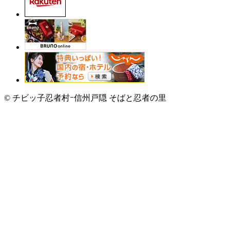
© チビッ子忍者村ｰ信州戸隠 そばと忍者の里