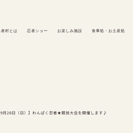
お楽しみ施設
食事処・お土産処
忍者村とは
忍者ショー
お楽しみ施設
食事処・お土産処
サービス
料金
アクセス
採用情報
5年9月28日（日）】わんぱく忍者★競技大会を開催します♪