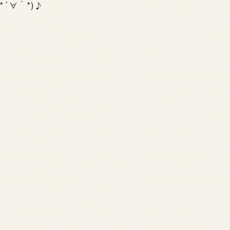
*´∀｀*)♪