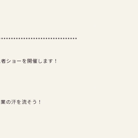
********************************
忍者ショーを開催します！
修業の汗を流そう！