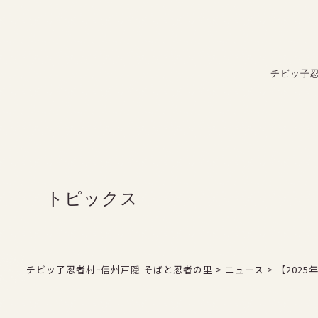
FAX：026-254-3850
よくある質問
チビッ子
お問い合わせ
トピックス
チビッ子忍者村ｰ信州戸隠 そばと忍者の里
>
ニュース
>
【202