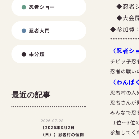
◆忍者シ
忍者ショー
◆大会開
◆参加費：
忍者大門
***********
〈忍者ショ
未分類
チビッ子忍
忍者の戦い
〈わんぱく
忍者村の人
最近の記事
忍者さんが
みんなで忍
2026.07.28
1位～3位
【2026年8月2日
参加してく
（日）】忍者村の恒例