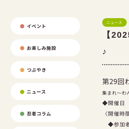
ニュース
イベント
【20
お楽しみ施設
♪
つぶやき
第29
ニュース
集まれ～わ
◆開催日
〈開催
忍者コラム
◆参加者