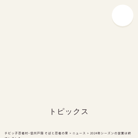
チビッ子忍者村とは
戸隠流の豆知識
忍者とは？
戸隠流忍者の由来
戸隠流忍法の伝承
忍者ショー
お楽しみ施設
食事処・お土産処
トピックス
サービス
料金
チビッ子忍者村ｰ信州戸隠 そばと忍者の里
>
ニュース
>
2024年シーズンの営業は終