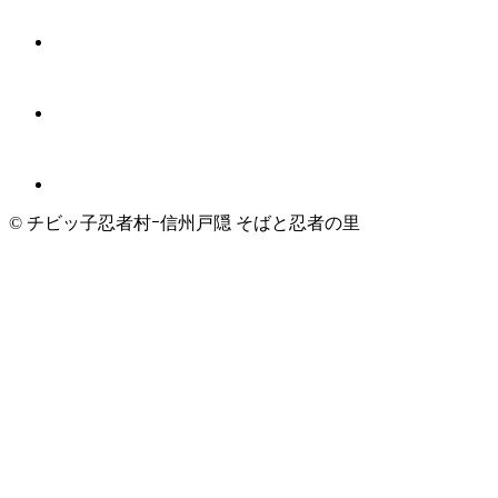
© チビッ子忍者村ｰ信州戸隠 そばと忍者の里