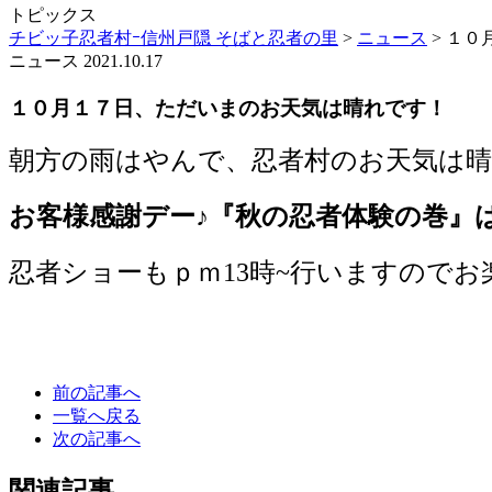
トピックス
チビッ子忍者村ｰ信州戸隠 そばと忍者の里
>
ニュース
>
１０
ニュース
2021.10.17
１０月１７日、ただいまのお天気は晴れです！
朝方の雨はやんで、忍者村のお天気は
お客様感謝デー♪『秋の忍者体験の巻』
忍者ショーもｐｍ13時~行いますのでお
前の記事へ
一覧へ戻る
次の記事へ
関連記事