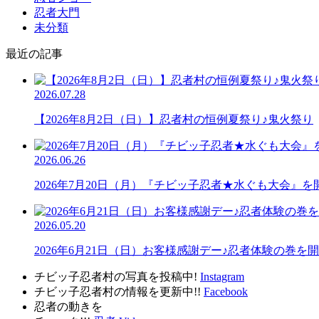
忍者大門
未分類
最近の記事
2026.07.28
【2026年8月2日（日）】忍者村の恒例夏祭り♪鬼火祭り
2026.06.26
2026年7月20日（月）『チビッ子忍者★水ぐも大会』を
2026.05.20
2026年6月21日（日）お客様感謝デー♪忍者体験の巻を
チビッ子忍者村の写真を投稿中!
Instagram
チビッ子忍者村の情報を更新中!!
Facebook
忍者の動きを