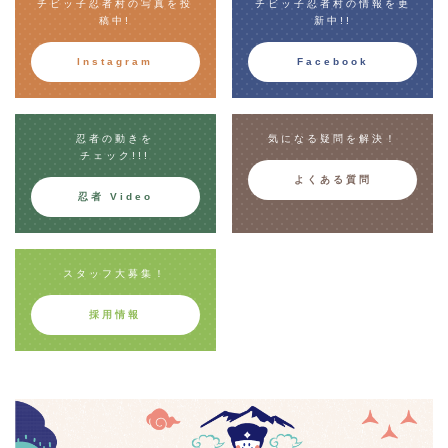
チビッ子忍者村の写真を投
チビッ子忍者村の情報を更
稿中!
新中!!
Instagram
Facebook
忍者の動きを
気になる疑問を解決！
チェック!!!
よくある質問
忍者 Video
スタッフ大募集！
採用情報