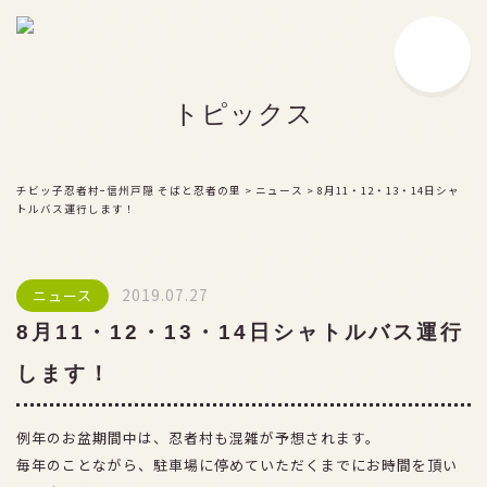
チビッ子忍者村とは
トピックス
戸隠流の豆知識
忍者とは？
戸隠流忍者の由来
チビッ子忍者村ｰ信州戸隠 そばと忍者の里
>
ニュース
>
8月11・12・13・14日シャ
トルバス運行します！
戸隠流忍法の伝承
忍者ショー
2019.07.27
ニュース
お楽しみ施設
8月11・12・13・14日シャトルバス運行
食事処・お土産処
します！
サービス
例年のお盆期間中は、忍者村も混雑が予想されます。
料金
毎年のことながら、駐車場に停めていただくまでにお時間を頂い