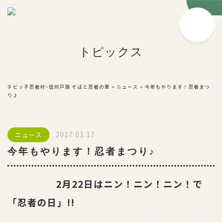
チビッ子忍者村とは
トピックス
戸隠流の豆知識
忍者とは？
戸隠流忍者の由来
チビッ子忍者村ｰ信州戸隠 そばと忍者の里
>
ニュース
>
今年もやります！忍者まつ
り♪
戸隠流忍法の伝承
忍者ショー
2017.01.17
ニュース
お楽しみ施設
今年もやります！忍者まつり♪
食事処・お土産処
2月22日はニン！ニン！ニン！で
サービス
「忍者の日」!!
料金