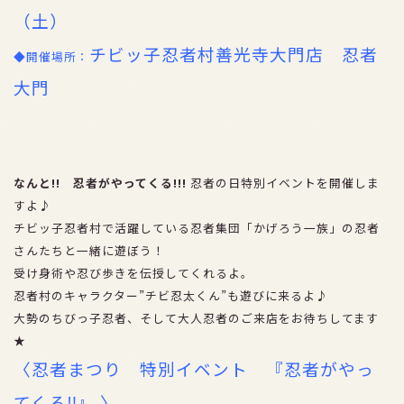
（土）
チビッ子忍者村善光寺大門店 忍者
◆開催場所：
大門
TEL：026-254-3723
FAX：026-254-3850
なんと!! 忍者がやってくる!!!
忍者の日特別イベントを開催しま
すよ♪
チビッ子忍者村で活躍している忍者集団「かげろう一族」の忍者
さんたちと一緒に遊ぼう！
受け身術や忍び歩きを伝授してくれるよ。
忍者村のキャラクター”チビ忍太くん”も遊びに来るよ♪
大勢のちびっ子忍者、そして大人忍者のご来店をお待ちしてます
★
〈忍者まつり 特別イベント 『忍者がやっ
よくある質問
てくる‼』 〉