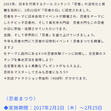
2015年、日本を代表するクールコンテンツ「忍者」の活性化と発
アクセス
展を目的に、2月22日が『忍者の日』に認定されました。
忍者をテーマに日本各地でイベントが開催され、忍者をテーマに
採用情報
したチビッ子忍者村、そして善光寺大門店 忍者大門もこの忍者
プライバシーポリシー
の日に参加・協賛させていただいてます。
全国、そして世界的に「忍者」を盛り上げていきましょう。
今年も忍者大門にて忍者の日特別イベント！忍者まつりを開催し
お得な割引券
ます♪
をテーマに店内にある4つの忍者体験ゾーンに挑戦し、合言葉のス
タンプを集め忍法を習得しよう!
団体ご優待
合言葉を唱えると素敵なプレゼントがもらえるよ。
忍術をマスターしてきみも忍者になろう!!
＊別途アトラクション参加料（400円）がかかります。
〈忍者まつり〉
◆実施期間：2017年2月2日（木）～2月25日